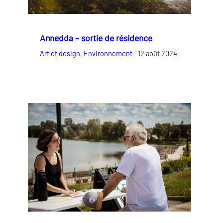
Annedda – sortie de résidence
Art et design
, 
Environnement
12 août 2024