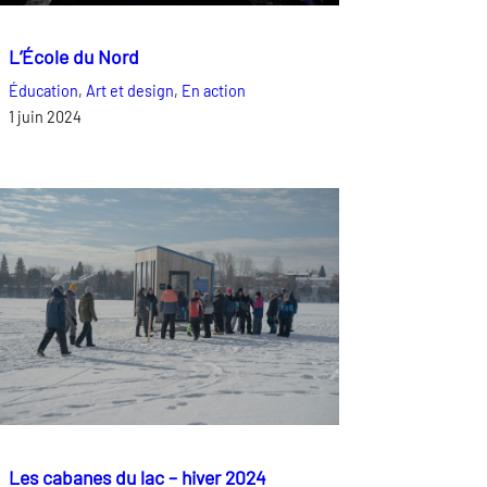
L’École du Nord
Éducation
, 
Art et design
, 
En action
1 juin 2024
Les cabanes du lac – hiver 2024