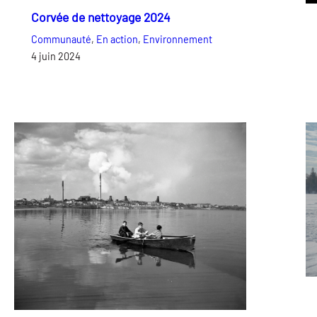
Corvée de nettoyage 2024
Communauté
, 
En action
, 
Environnement
4 juin 2024