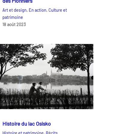
des Pionniers
Art et design
, 
En action
, 
Culture et
patrimoine
18 août 2023
Histoire du lac Osisko
Histoire et patrimoine
, 
Récits