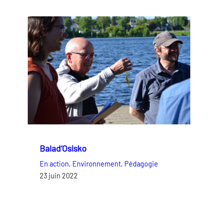
Balad’Osisko
En action
, 
Environnement
, 
Pédagogie
23 juin 2022