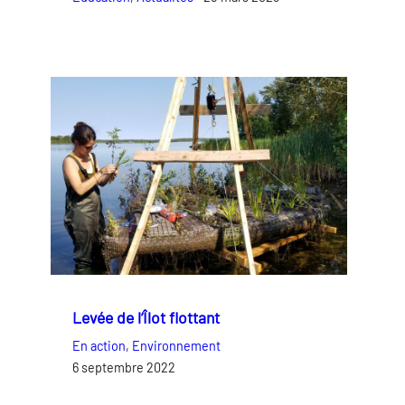
Levée de l’Îlot flottant
En action
, 
Environnement
6 septembre 2022