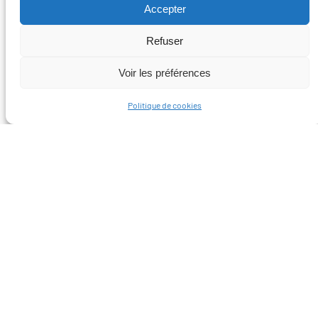
Accepter
Refuser
Voir les préférences
Politique de cookies
Le Collectif Territoire mobilise des partenaires
et des collaborateurs et collaboratrices qui ont
à coeur la réussite du Projet lac Osisko. À
travers différents comités et groupes de travail,