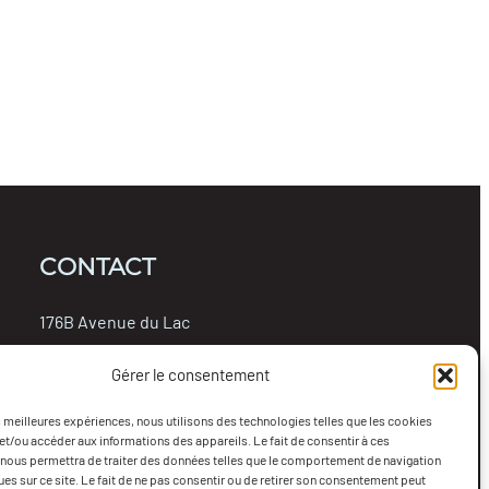
CONTACT
176B Avenue du Lac
Rouyn-Noranda, Québec, J9X 4N7
Gérer le consentement
819-762-0314
info@collectifterritoire.org
es meilleures expériences, nous utilisons des technologies telles que les cookies
et/ou accéder aux informations des appareils. Le fait de consentir à ces
Facebook
YouTube
nous permettra de traiter des données telles que le comportement de navigation
ques sur ce site. Le fait de ne pas consentir ou de retirer son consentement peut