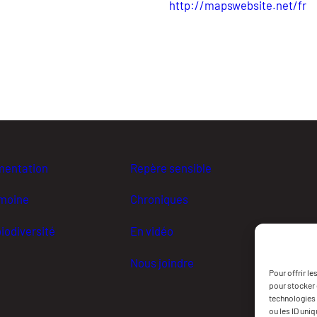
http://mapswebsite.net/fr
mentation
Repère sensible
imoine
Chroniques
iodiversité
En vidéo
Nous joindre
Pour offrir l
pour stocker 
technologies 
ou les ID uni