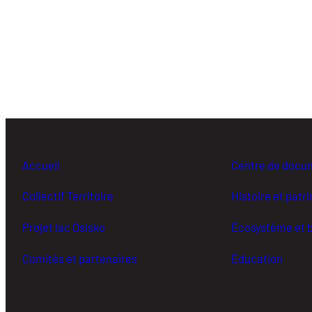
Accueil
Centre de docu
Collectif Territoire
Histoire et patr
Projet lac Osisko
Écosystème et b
Comités et partenaires
Éducation