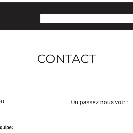
Collectif Territoire
Projet lac Osisko
Dossie
CONTACT
ou
Ou passez nous voir :
quipe
: