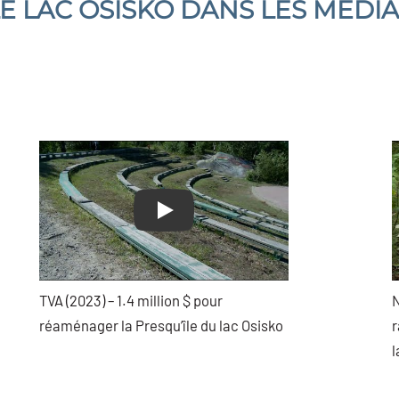
E LAC OSISKO DANS LES MÉDI
Play
TVA (2023) – 1.4 million $ pour
N
réaménager la Presqu’île du lac Osisko
r
l