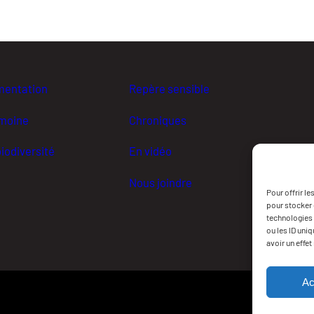
mentation
Repère sensible
imoine
Chroniques
iodiversité
En vidéo
Nous joindre
Pour offrir l
pour stocker 
technologies 
ou les ID uni
avoir un effet
Ac