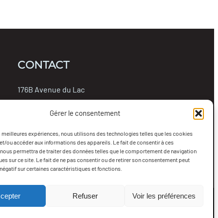
CONTACT
176B Avenue du Lac
Rouyn-Noranda, Québec, J9X 4N7
Gérer le consentement
819-762-0314
info@collectifterritoire.org
es meilleures expériences, nous utilisons des technologies telles que les cookies
et/ou accéder aux informations des appareils. Le fait de consentir à ces
Facebook
YouTube
nous permettra de traiter des données telles que le comportement de navigation
ques sur ce site. Le fait de ne pas consentir ou de retirer son consentement peut
 négatif sur certaines caractéristiques et fonctions.
cepter
Refuser
Voir les préférences
Connexion