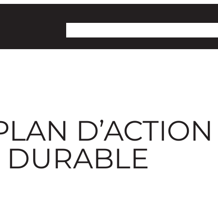
Collectif Territoire
Projet lac Osisko
Dossie
 PLAN D’ACTION
E DURABLE