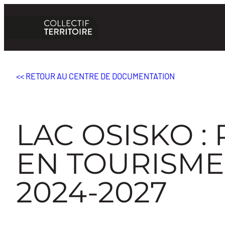
Aller
au
contenu
<< RETOUR AU CENTRE DE DOCUMENTATION
LAC OSISKO :
EN TOURISM
2024-2027