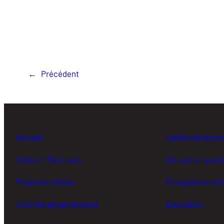
←
Précédent
Accueil
Centre de docu
Collectif Territoire
Histoire et patr
Projet lac Osisko
Écosystème et b
Comités et partenaires
Éducation