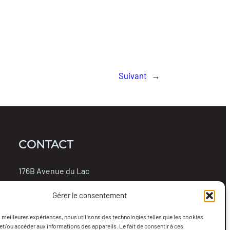
Suivant
→
CONTACT
176B Avenue du Lac
Rouyn-Noranda, Québec, J9X 4N7
Gérer le consentement
819-762-0314
info@collectifterritoire.org
es meilleures expériences, nous utilisons des technologies telles que les cookies
et/ou accéder aux informations des appareils. Le fait de consentir à ces