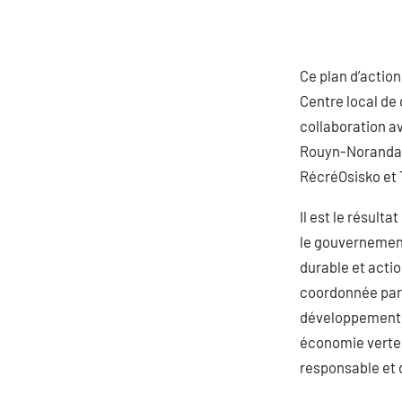
Ce plan d’action 
Centre local d
collaboration av
Rouyn-Noranda,
RécréOsisko et
Il est le résul
le gouvernement
durable et acti
coordonnée par 
développement 
économie verte 
responsable et