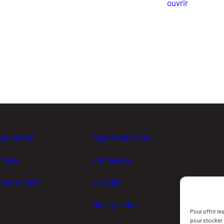
ouvrir
mentation
Repère sensible
imoine
Chroniques
iodiversité
En vidéo
Nous joindre
Pour offrir l
pour stocker 