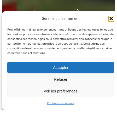
DE L’ACTION À
Gérer le consentement
L’ESPLANADE
Pour offrir les meilleures expériences, nous utilisons des technologies telles que
les cookies pour stocker et/ou accéder aux informations des appareils. Le fait de
consentir à ces technologies nous permettra de traiter des données telles que le
comportement de navigation ou les ID uniques sur ce site. Le fait de ne pas
consentir ou de retirer son consentement peut avoir un effet négatif sur certaines
Ajouté
caractéristiques et fonctions.
3 octobre
En action
, 
Culture et
dans
2024
patrimoine
le
Accepter
Refuser
Voir les préférences
Politique de cookies