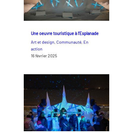
Une oeuvre touristique à l’Esplanade
Art et design
, 
Communauté
, 
En
action
16 février 2025