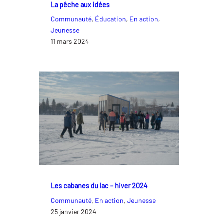
La pêche aux idées
Communauté
, 
Éducation
, 
En action
, 
Jeunesse
11 mars 2024
Les cabanes du lac – hiver 2024
Communauté
, 
En action
, 
Jeunesse
25 janvier 2024