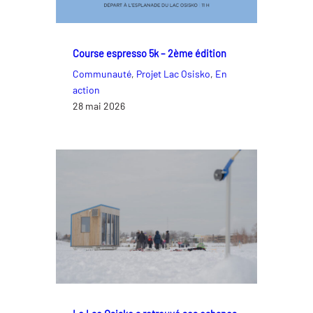
Course espresso 5k – 2ème édition
Communauté
, 
Projet Lac Osisko
, 
En
action
28 mai 2026