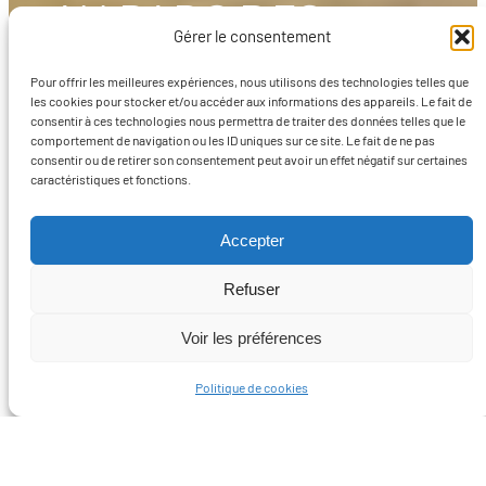
AU PARC DES
Gérer le consentement
PIONNIERS
Pour offrir les meilleures expériences, nous utilisons des technologies telles que
les cookies pour stocker et/ou accéder aux informations des appareils. Le fait de
consentir à ces technologies nous permettra de traiter des données telles que le
comportement de navigation ou les ID uniques sur ce site. Le fait de ne pas
consentir ou de retirer son consentement peut avoir un effet négatif sur certaines
Ajouté
caractéristiques et fonctions.
18 août
Art et design
, 
En action
, 
Culture et
dans
2023
patrimoine
le
Accepter
Refuser
Voir les préférences
Politique de cookies