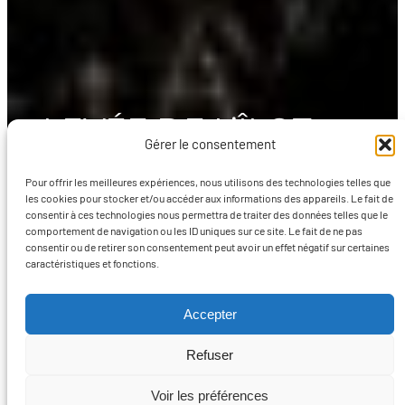
LEVÉE DE L’ÎLOT
Gérer le consentement
FLOTTANT
Pour offrir les meilleures expériences, nous utilisons des technologies telles que
les cookies pour stocker et/ou accéder aux informations des appareils. Le fait de
consentir à ces technologies nous permettra de traiter des données telles que le
comportement de navigation ou les ID uniques sur ce site. Le fait de ne pas
consentir ou de retirer son consentement peut avoir un effet négatif sur certaines
Ajouté
caractéristiques et fonctions.
6 septembre
En action
, 
dans
2022
Environnement
le
Accepter
Refuser
Voir les préférences