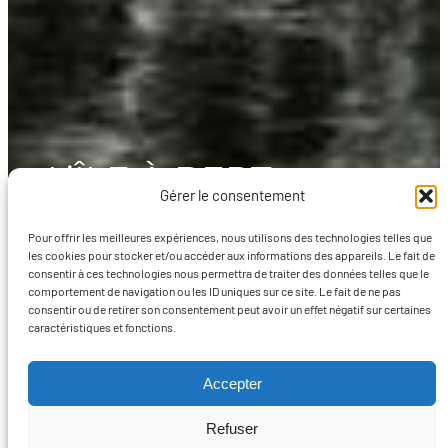
L’ÎLE À BERT
Gérer le consentement
(VIDÉO)
Pour offrir les meilleures expériences, nous utilisons des technologies telles que
les cookies pour stocker et/ou accéder aux informations des appareils. Le fait de
consentir à ces technologies nous permettra de traiter des données telles que le
comportement de navigation ou les ID uniques sur ce site. Le fait de ne pas
consentir ou de retirer son consentement peut avoir un effet négatif sur certaines
Ajouté
caractéristiques et fonctions.
23 août
Histoire et patrimoine
, 
Vidéo
, 
dans
2022
Récits
le
Accepter
Refuser