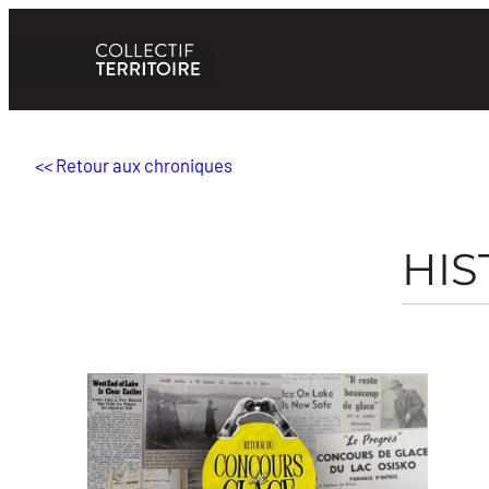
Aller
au
contenu
<< Retour aux chroniques
HIS