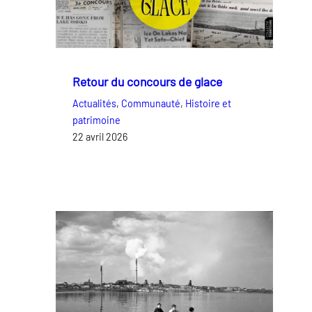
Retour du concours de glace
Actualités
, 
Communauté
, 
Histoire et
patrimoine
22 avril 2026