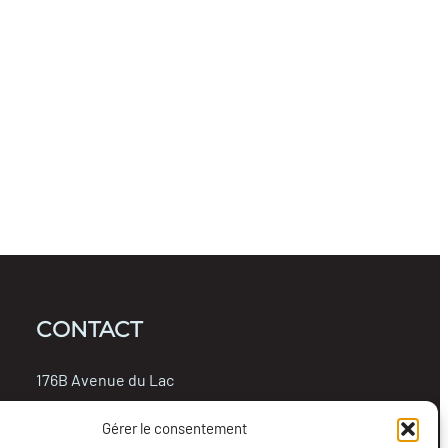
CONTACT
176B Avenue du Lac
Rouyn-Noranda, Québec, J9X 4N7
Gérer le consentement
819-762-0314