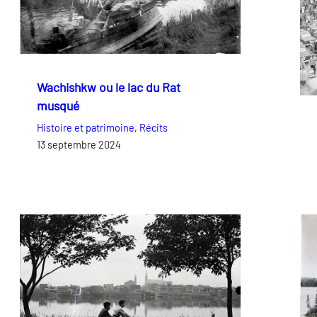
Wachishkw ou le lac du Rat
musqué
Histoire et patrimoine
, 
Récits
13 septembre 2024