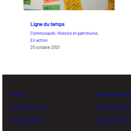
Ligne du temps
Communauté
, 
Histoire et patrimoine
, 
En action
20 octobre 2021
Accueil
Centre de docu
Collectif Territoire
Histoire et patr
Projet lac Osisko
Écosystème et b